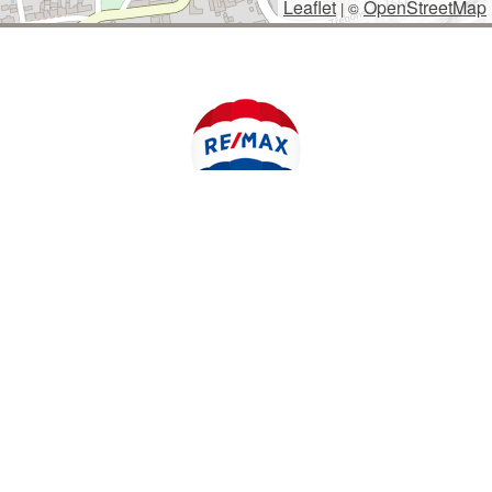
Leaflet
OpenStreetMap
|
©
POLYWEB S.R.O.
© 2026 | TENTO WEB VYTVOŘIL
| BĚŽÍ