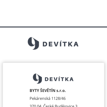
BYTY ŠEVĚTÍN s.r.o.
Pekárenská 1128/46
370 04, České Budějovice 3