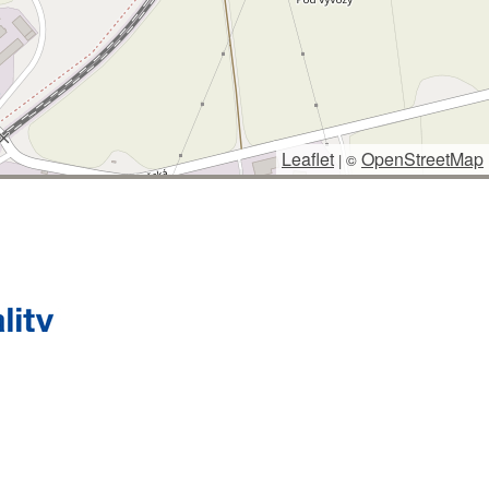
Leaflet
OpenStreetMap
|
©
 SPRÁVCE