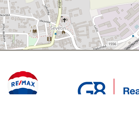
POLYWEB S.R.O.
REALITNÍ
ENTO WEB VYTVOŘIL
| BĚŽÍ NA SYSTÉMU