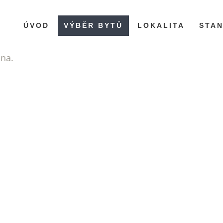
ÚVOD
VÝBĚR BYTŮ
LOKALITA
STA
ána.