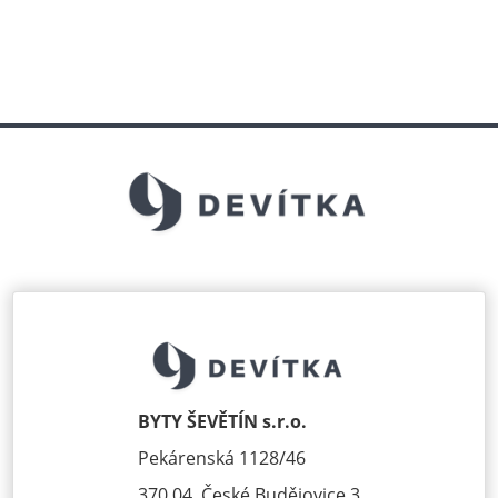
BYTY ŠEVĚTÍN s.r.o.
Pekárenská 1128/46
370 04, České Budějovice 3