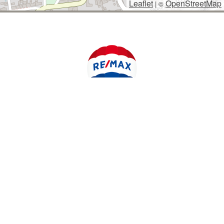
Leaflet
OpenStreetMap
|
©
POLYWEB S.R.O.
© 2026 | TENTO WEB VYTVOŘIL
| BĚŽÍ