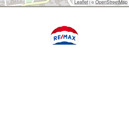
Leaflet
OpenStreetMap
|
©
POLYWEB S.R.O.
© 2026 | TENTO WEB VYTVOŘIL
| BĚŽÍ