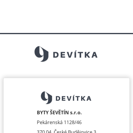
BYTY ŠEVĚTÍN s.r.o.
Pekárenská 1128/46
370 04, České Budějovice 3