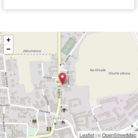
+
−
Leaflet
OpenStreetMap
|
©