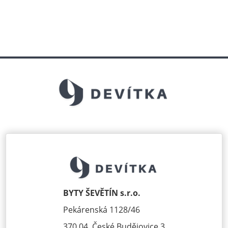
BYTY ŠEVĚTÍN s.r.o.
Pekárenská 1128/46
370 04, České Budějovice 3