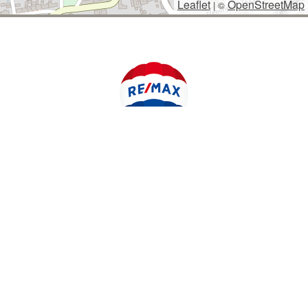
Leaflet
OpenStreetMap
|
©
POLYWEB S.R.O.
© 2026 | TENTO WEB VYTVOŘIL
| BĚŽÍ