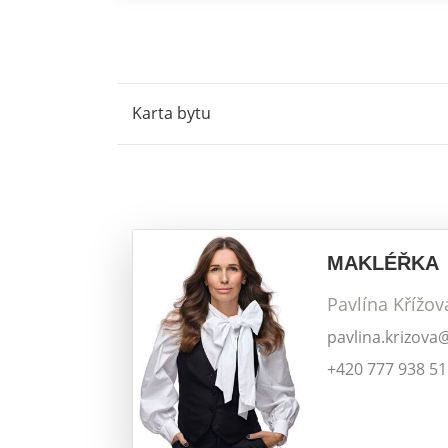
Karta bytu
MAKLÉŘKA
Pavlína Křížov
pavlina.krizova
+420 777 938 5