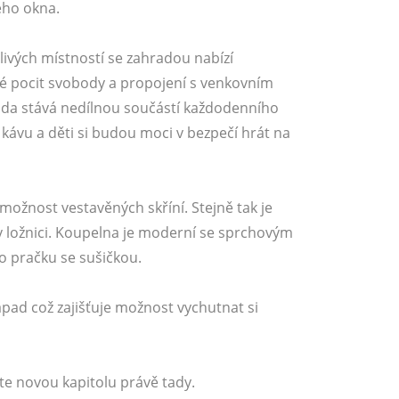
ého okna.
ivých místností se zahradou nabízí
také pocit svobody a propojení s venkovním
ada stává nedílnou součástí každodenního
 kávu a děti si budou moci v bezpečí hrát na
možnost vestavěných skříní. Stejně tak je
v ložnici. Koupelna je moderní se sprchovým
o pračku se sušičkou.
pad což zajišťuje možnost vychutnat si
ěte novou kapitolu právě tady.