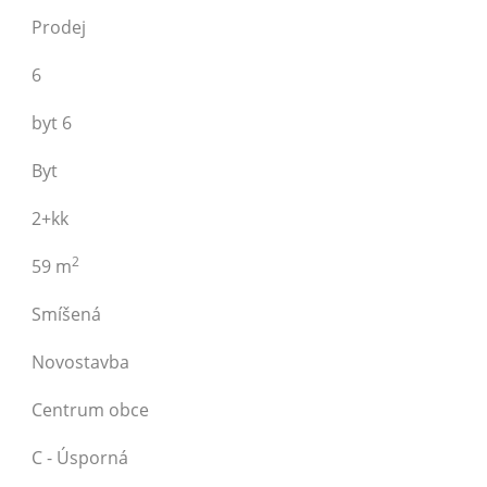
Prodej
6
byt 6
Byt
2+kk
2
59 m
Smíšená
Novostavba
Centrum obce
C - Úsporná