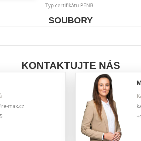
Typ certifikátu PENB
SOUBORY
KONTAKTUJTE NÁS
á
K
@re-max.cz
k
15
+