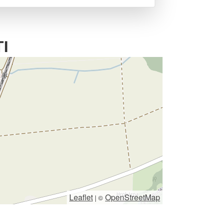
I
Leaflet
OpenStreetMap
|
©