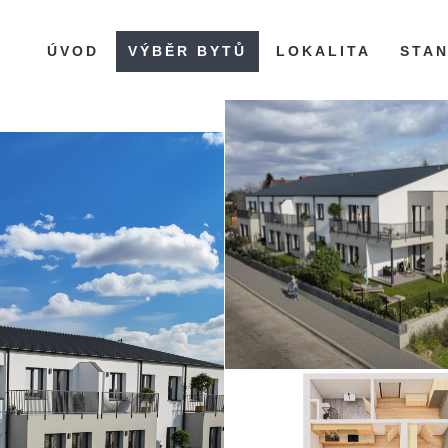
ÚVOD
VÝBĚR BYTŮ
LOKALITA
STA