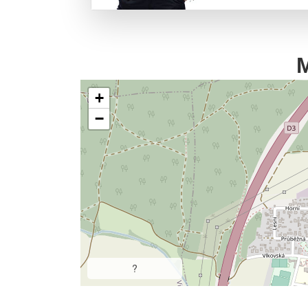
+
−
?