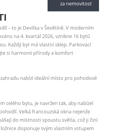
za nemovitost
TI
hodlí – to je Devítka v Ševětíně. V moderním
áno na 4. kvartál 2026, vznikne 16 bytů
u. Každý byt má vlastní sklep. Parkovací
te si harmonii přírody a komfort
zahradu nabízí ideální místo pro pohodové
em celého bytu, je navržen tak, aby nabízel
pohodlí. Velká francouzská okna nejenže
nášejí do místnosti spoustu světla, což ji činí
 ložnice disponuje svým vlastním vstupem