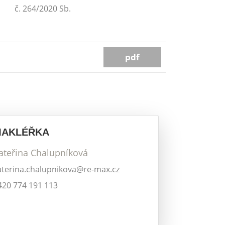
č. 264/2020 Sb.
pdf
MAKLÉŘKA
ateřina Chalupníková
aterina.chalupnikova@re-max.cz
420 774 191 113