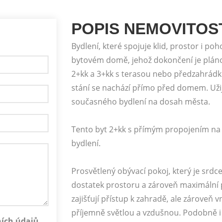
POPIS NEMOVITOS
Bydlení, které spojuje klid, prostor i po
bytovém domě, jehož dokončení je plánov
2+kk a 3+kk s terasou nebo předzahrádko
stání se nachází přímo před domem. Užij
současného bydlení na dosah města.
Tento byt 2+kk s přímým propojením na 
bydlení.
Prosvětlený obývací pokoj, který je srdc
dostatek prostoru a zároveň maximální 
zajišťují přístup k zahradě, ale zároveň v
příjemně světlou a vzdušnou. Podobně i
ích údajů