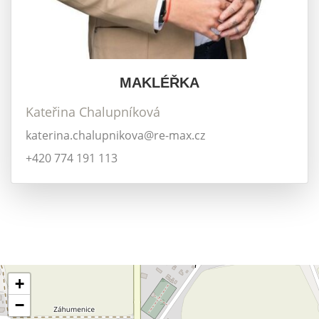
MAKLÉŘKA
Kateřina Chalupníková
katerina.chalupnikova@re-max.cz
+420 774 191 113
+
−