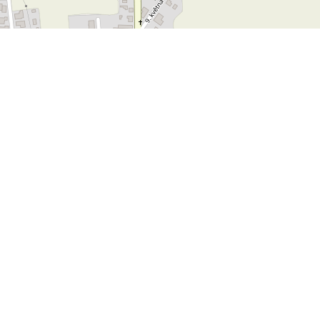
Leaflet
OpenStreetMap
|
©