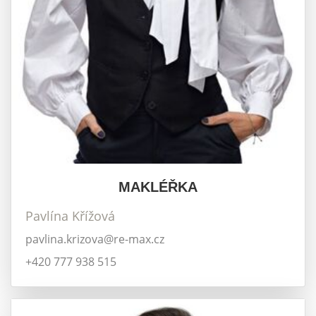
MAKLÉŘKA
Pavlína Křížová
pavlina.krizova@re-max.cz
+420 777 938 515