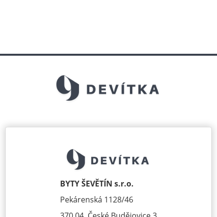
BYTY ŠEVĚTÍN s.r.o.
Pekárenská 1128/46
370 04, České Budějovice 3