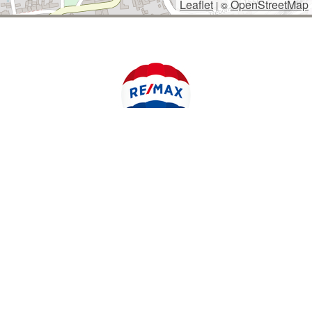
Leaflet
OpenStreetMap
|
©
POLYWEB S.R.O.
© 2026 | TENTO WEB VYTVOŘIL
| BĚŽÍ