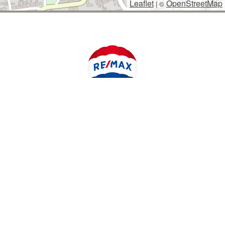
Leaflet
OpenStreetMap
|
©
POLYWEB S.R.O.
© 2026 | TENTO WEB VYTVOŘIL
| BĚŽÍ