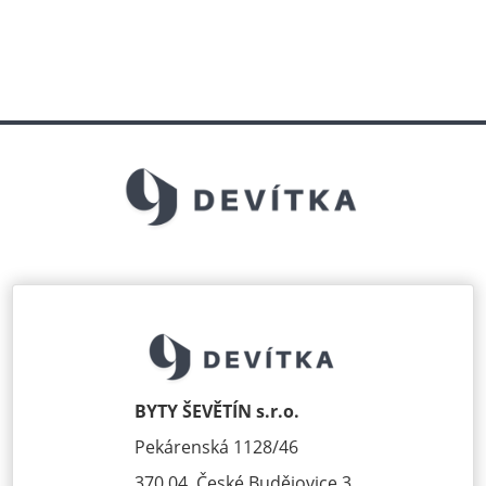
BYTY ŠEVĚTÍN s.r.o.
Pekárenská 1128/46
370 04, České Budějovice 3