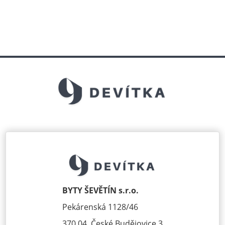
BYTY ŠEVĚTÍN s.r.o.
Pekárenská 1128/46
370 04, České Budějovice 3