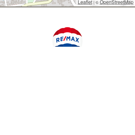
Leaflet
OpenStreetMap
|
©
POLYWEB S.R.O.
© 2026 | TENTO WEB VYTVOŘIL
| BĚŽÍ