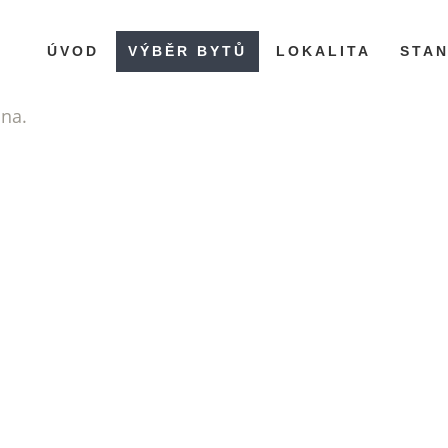
ÚVOD
VÝBĚR BYTŮ
LOKALITA
STA
ána.