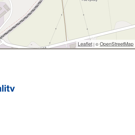
Leaflet
OpenStreetMap
|
©
 SPRÁVCE