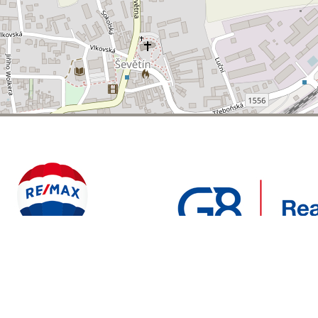
POLYWEB S.R.O.
REALITNÍ
ENTO WEB VYTVOŘIL
| BĚŽÍ NA SYSTÉMU