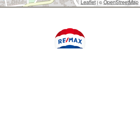
Leaflet
OpenStreetMap
|
©
POLYWEB S.R.O.
© 2026 | TENTO WEB VYTVOŘIL
| BĚŽÍ