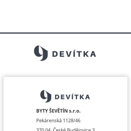
BYTY ŠEVĚTÍN s.r.o.
Pekárenská 1128/46
370 04, České Budějovice 3