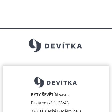
BYTY ŠEVĚTÍN s.r.o.
Pekárenská 1128/46
370 04, České Budějovice 3