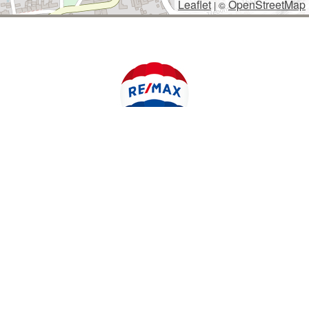
Leaflet
OpenStreetMap
|
©
POLYWEB S.R.O.
© 2026 | TENTO WEB VYTVOŘIL
| BĚŽÍ