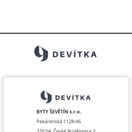
BYTY ŠEVĚTÍN s.r.o.
Pekárenská 1128/46
370 04, České Budějovice 3