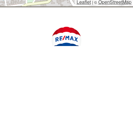
Leaflet
OpenStreetMap
|
©
POLYWEB S.R.O.
© 2026 | TENTO WEB VYTVOŘIL
| BĚŽÍ