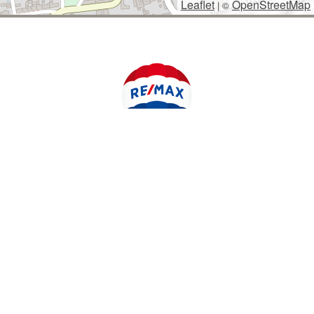
Leaflet
OpenStreetMap
|
©
POLYWEB S.R.O.
© 2026 | TENTO WEB VYTVOŘIL
| BĚŽÍ