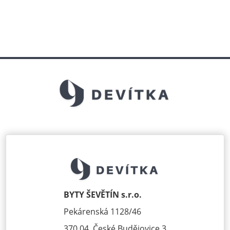
BYTY ŠEVĚTÍN s.r.o.
Pekárenská 1128/46
370 04, České Budějovice 3