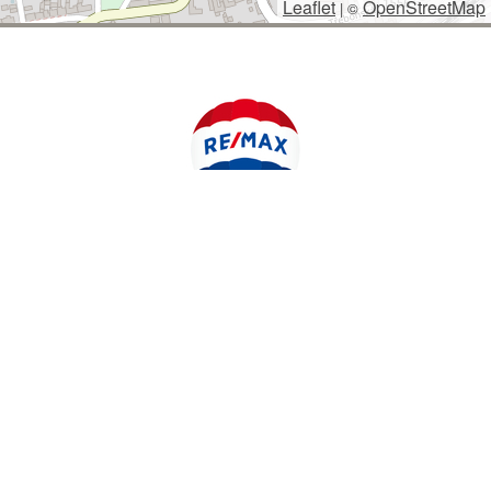
Leaflet
OpenStreetMap
|
©
POLYWEB S.R.O.
© 2026 | TENTO WEB VYTVOŘIL
| BĚŽÍ