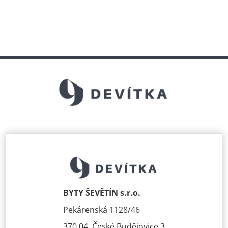
BYTY ŠEVĚTÍN s.r.o.
Pekárenská 1128/46
370 04, České Budějovice 3