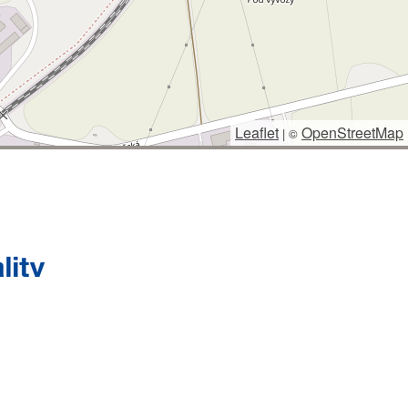
Leaflet
OpenStreetMap
|
©
 SPRÁVCE