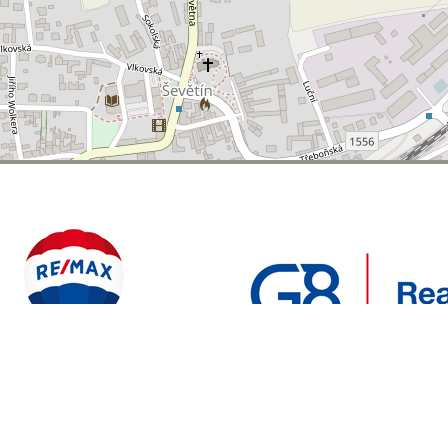
POLYWEB S.R.O.
REALITNÍ
ENTO WEB VYTVOŘIL
| BĚŽÍ NA SYSTÉMU