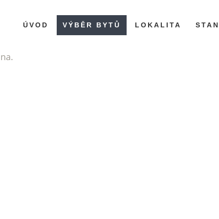
ÚVOD
VÝBĚR BYTŮ
LOKALITA
STA
ána.