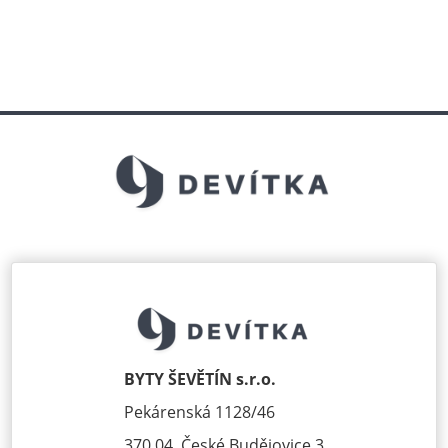
BYTY ŠEVĚTÍN s.r.o.
Pekárenská 1128/46
370 04, České Budějovice 3