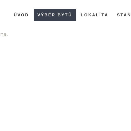
ÚVOD
VÝBĚR BYTŮ
LOKALITA
STA
ána.