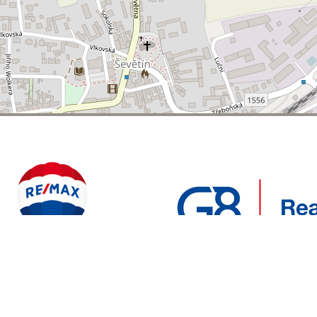
POLYWEB S.R.O.
REALITNÍ
ENTO WEB VYTVOŘIL
| BĚŽÍ NA SYSTÉMU