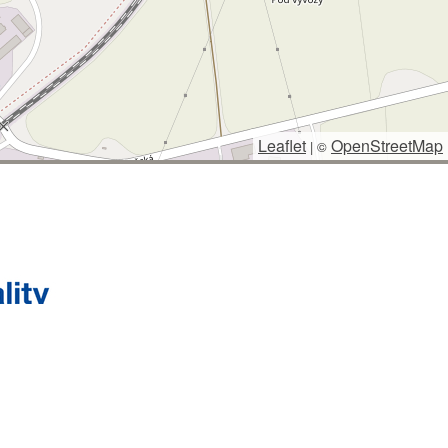
Leaflet
OpenStreetMap
|
©
 SPRÁVCE