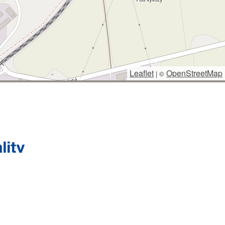
Leaflet
OpenStreetMap
|
©
 SPRÁVCE