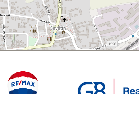
POLYWEB S.R.O.
REALITNÍ
ENTO WEB VYTVOŘIL
| BĚŽÍ NA SYSTÉMU