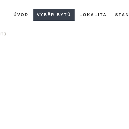
ÚVOD
VÝBĚR BYTŮ
LOKALITA
STA
ána.