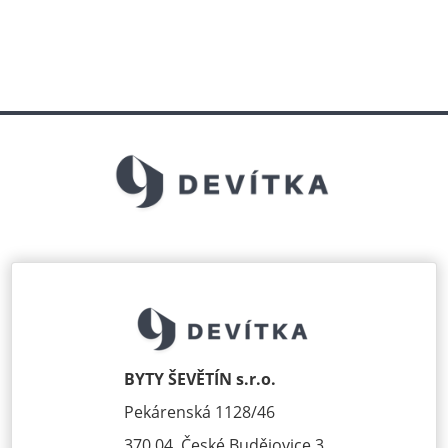
BYTY ŠEVĚTÍN s.r.o.
Pekárenská 1128/46
370 04, České Budějovice 3