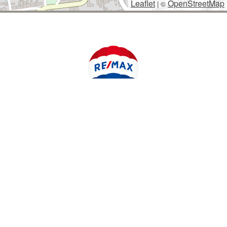
Leaflet
OpenStreetMap
|
©
POLYWEB S.R.O.
© 2026 | TENTO WEB VYTVOŘIL
| BĚŽÍ