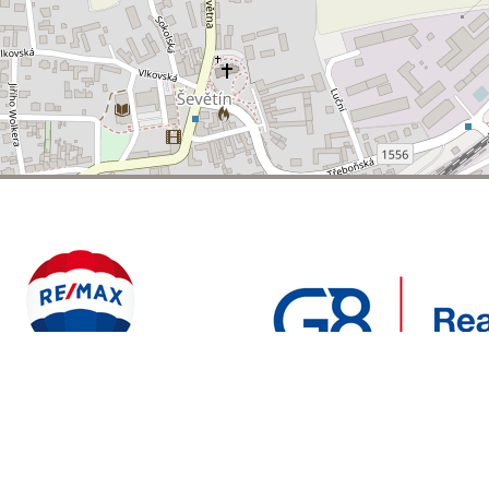
POLYWEB S.R.O.
REALITNÍ
ENTO WEB VYTVOŘIL
| BĚŽÍ NA SYSTÉMU