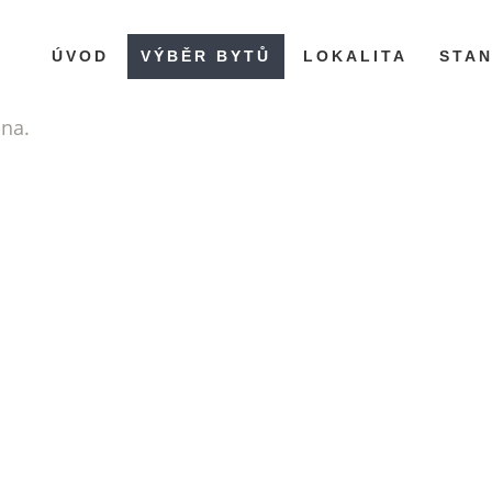
ÚVOD
VÝBĚR BYTŮ
LOKALITA
STA
ána.