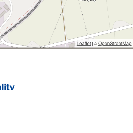
Leaflet
OpenStreetMap
|
©
 SPRÁVCE