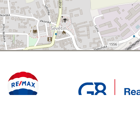
POLYWEB S.R.O.
REALITNÍ
ENTO WEB VYTVOŘIL
| BĚŽÍ NA SYSTÉMU