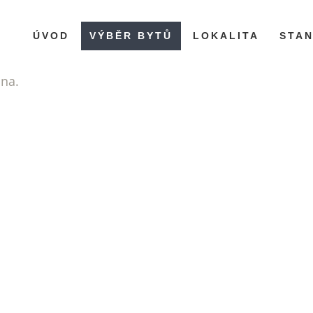
ÚVOD
VÝBĚR BYTŮ
LOKALITA
STA
ána.