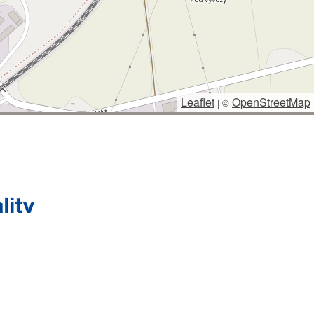
Leaflet
OpenStreetMap
|
©
 SPRÁVCE