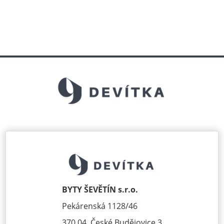
BYTY ŠEVĚTÍN s.r.o.
Pekárenská 1128/46
370 04, České Budějovice 3