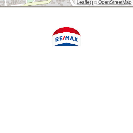
Leaflet
OpenStreetMap
|
©
POLYWEB S.R.O.
© 2026 | TENTO WEB VYTVOŘIL
| BĚŽÍ