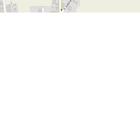
Leaflet
OpenStreetMap
|
©