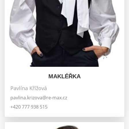
MAKLÉŘKA
Pavlína Křížová
pavlina.krizova@re-max.cz
+420 777 938 515