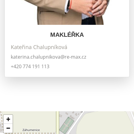
MAKLÉŘKA
Kateřina Chalupníková
katerina.chalupnikova@re-max.cz
+420 774 191 113
+
−