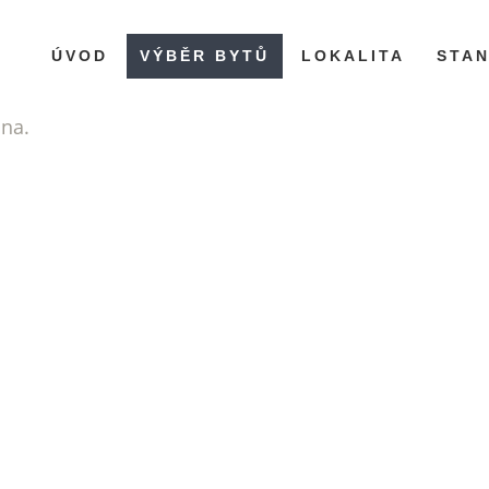
ÚVOD
VÝBĚR BYTŮ
LOKALITA
STA
ána.