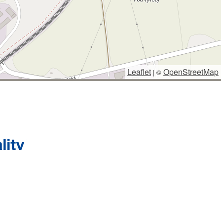
Leaflet
OpenStreetMap
|
©
 SPRÁVCE