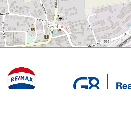
POLYWEB S.R.O.
REALITNÍ
ENTO WEB VYTVOŘIL
| BĚŽÍ NA SYSTÉMU